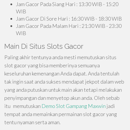
Jam Gacor Pada Siang Hari : 13:30 WIB - 15:20
WIB
Jam Gacor Di Sore Hari : 16:30 WIB - 18:30 WIB
Jam Gacor Pada Malam Hari : 21:30 WIB - 23:30
WIB
Main Di Situs Slots Gacor
Paling akhir tentunya anda mesti memutuskan situs
slot gacor yang bisa memberinya semuanya
keseluruhan kemenangan Anda dapat. Anda tentulah
tak ingin saat anda sukses mendapat jekpot dalam web
yang anda putuskan untuk main akan tetapi melakukan
penyimpangan dan menyetop akun anda. Oleh sebab
itu memutuskan
Demo Slot Gampang Maxwin
jadi
tempat anda memainkan permainan slot gacor yang
tentu nyaman serta aman.