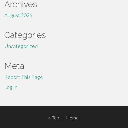
Archives
August 2026
Categories
Uncategorized
Meta
Report This Page
Log in
Footer
Top
Home