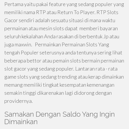
Pertama yaitu pakai feature yang sedang populer yang
memiliki nama RTP atau Return To Player. RTP Slots
Gacor sendiri adalah sesuatu situasi di mana waktu
permainan atau mesin slots dapat memberi bayaran
seluruh kekalahan Anda rasakan di berbentuk Jp atau
juga maxwin. Permainkan Permainan Slots Yang
tengah Populer seterusnya anda tentunya sering lihat
beberapa bettor atau pemain slots bermain permainan
slot gacor yang sedang populer. Lantaran rata - rata
game slots yang sedang trending atau kerap dimainkan
memang memiliki tingkat kesempatan kemenangan
semakin tinggi dikarenakan lagi didorong dengan
providernya.
Samakan Dengan Saldo Yang Ingin
Dimainkan