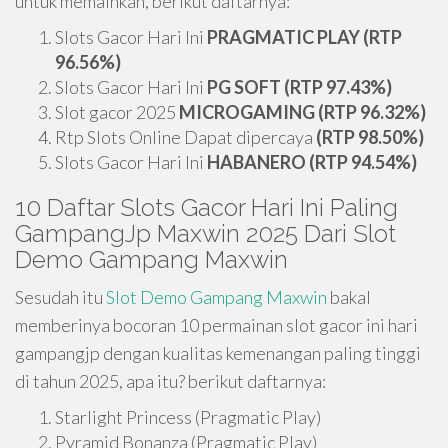
untuk memainkan, berikut daftarnya:
Slots Gacor Hari Ini
PRAGMATIC PLAY (RTP
96.56%)
Slots Gacor Hari Ini
PG SOFT (RTP 97.43%)
Slot gacor 2025
MICROGAMING (RTP 96.32%)
Rtp Slots Online Dapat dipercaya
(RTP 98.50%)
Slots Gacor Hari Ini
HABANERO (RTP 94.54%)
10 Daftar Slots Gacor Hari Ini Paling
GampangJp Maxwin 2025 Dari Slot
Demo Gampang Maxwin
Sesudah itu
Slot Demo Gampang Maxwin
bakal
memberinya bocoran 10 permainan slot gacor ini hari
gampangjp dengan kualitas kemenangan paling tinggi
di tahun 2025, apa itu? berikut daftarnya:
Starlight Princess (Pragmatic Play)
Pyramid Bonanza (Pragmatic Play)