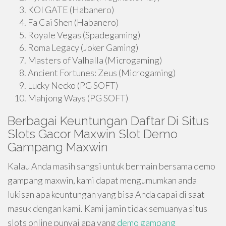
KOI GATE (Habanero)
Fa Cai Shen (Habanero)
Royale Vegas (Spadegaming)
Roma Legacy (Joker Gaming)
Masters of Valhalla (Microgaming)
Ancient Fortunes: Zeus (Microgaming)
Lucky Necko (PG SOFT)
Mahjong Ways (PG SOFT)
Berbagai Keuntungan Daftar Di Situs
Slots Gacor Maxwin Slot Demo
Gampang Maxwin
Kalau Anda masih sangsi untuk bermain bersama demo
gampang maxwin, kami dapat mengumumkan anda
lukisan apa keuntungan yang bisa Anda capai di saat
masuk dengan kami. Kami jamin tidak semuanya situs
slots online punyai apa yang
demo gampang