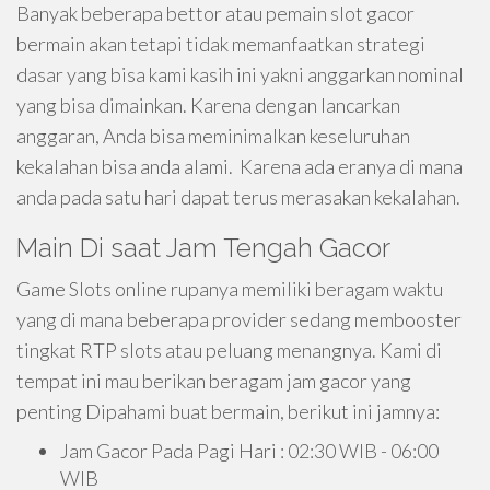
Banyak beberapa bettor atau pemain slot gacor
bermain akan tetapi tidak memanfaatkan strategi
dasar yang bisa kami kasih ini yakni anggarkan nominal
yang bisa dimainkan. Karena dengan lancarkan
anggaran, Anda bisa meminimalkan keseluruhan
kekalahan bisa anda alami. Karena ada eranya di mana
anda pada satu hari dapat terus merasakan kekalahan.
Main Di saat Jam Tengah Gacor
Game Slots online rupanya memiliki beragam waktu
yang di mana beberapa provider sedang membooster
tingkat RTP slots atau peluang menangnya. Kami di
tempat ini mau berikan beragam jam gacor yang
penting Dipahami buat bermain, berikut ini jamnya:
Jam Gacor Pada Pagi Hari : 02:30 WIB - 06:00
WIB