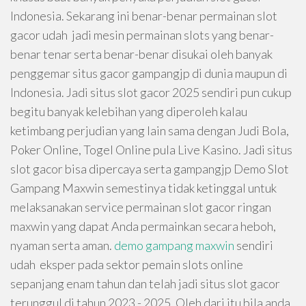
Indonesia. Sekarang ini benar-benar permainan slot
gacor udah jadi mesin permainan slots yang benar-
benar tenar serta benar-benar disukai oleh banyak
penggemar situs gacor gampangjp di dunia maupun di
Indonesia. Jadi situs slot gacor 2025 sendiri pun cukup
begitu banyak kelebihan yang diperoleh kalau
ketimbang perjudian yang lain sama dengan Judi Bola,
Poker Online, Togel Online pula Live Kasino. Jadi situs
slot gacor bisa dipercaya serta gampangjp Demo Slot
Gampang Maxwin semestinya tidak ketinggal untuk
melaksanakan service permainan slot gacor ringan
maxwin yang dapat Anda permainkan secara heboh,
nyaman serta aman.
demo gampang maxwin
sendiri
udah eksper pada sektor pemain slots online
sepanjang enam tahun dan telah jadi situs slot gacor
terunggul di tahun 2023 - 2025. Oleh dari itu bila anda