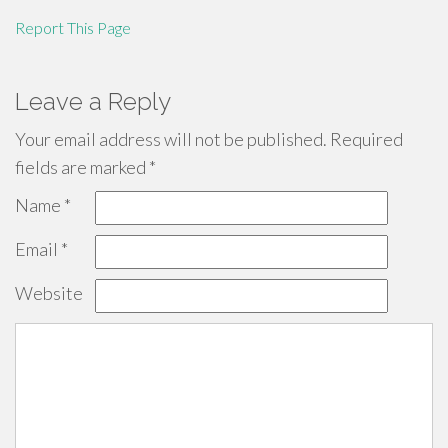
Report This Page
Leave a Reply
Your email address will not be published.
Required
fields are marked
*
Name
*
Email
*
Website