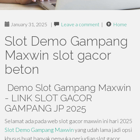
January 31, 2025
|
Leave a comment
|
Home
Slot Demo Gampang
Maxwin slot gacor
beton
Demo Slot Gampang Maxwin
- LINK SLOT GACOR
GAMPANG JP 2025
Selamat ada pada web slot gacor maxwin ini hari 2025
Slot Demo Gampang Maxwin
yang udah lama jadi opsi
khusus buat banyak penyuka perjudian slot gacor