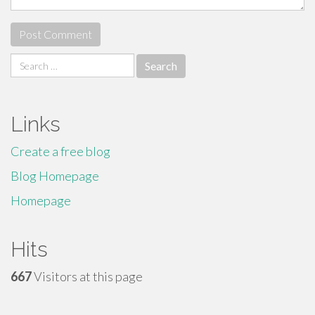
Search
for:
Links
Create a free blog
Blog Homepage
Homepage
Hits
667
Visitors at this page