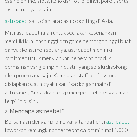
casino online, slots, keno dan lotre, biner, poker, serta
permainan yang lain.
astreabet
satu diantara casino penting di Asia.
Misi astreabet ialah untuk sediakan kesenangan
memiliki kualitas tinggi dan game berharga tinggi buat
banyak konsumen setianya. astreabet memiliki
komitmen untuk menyiapkan beberapa produk
permainan yang pimpin industri yang selalu disokong
oleh promo apa saja. Kumpulan staff professional
disiapkan buat meyakinkan jika dengan main di
astreabet, Anda akan tetap memperoleh pengalaman
terpilih di sini.
2. Mengapa astreabet?
Bersamaan dengan promo yang tanpa henti
astreabet
tawarkan kemungkinan terhebat dalam minimal 1.000