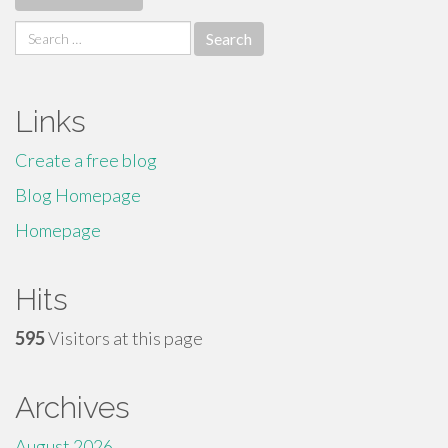
Search
for:
Links
Create a free blog
Blog Homepage
Homepage
Hits
595
Visitors at this page
Archives
August 2026