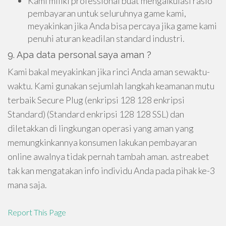
Kami miliki professional buat mengalkulasi rasio
pembayaran untuk seluruhnya game kami,
meyakinkan jika Anda bisa percaya jika game kami
penuhi aturan keadilan standard industri.
9. Apa data personal saya aman ?
Kami bakal meyakinkan jika rinci Anda aman sewaktu-
waktu. Kami gunakan sejumlah langkah keamanan mutu
terbaik Secure Plug (enkripsi 128 128 enkripsi
Standard) (Standard enkripsi 128 128 SSL) dan
diletakkan di lingkungan operasi yang aman yang
memungkinkannya konsumen lakukan pembayaran
online awalnya tidak pernah tambah aman. astreabet
tak kan mengatakan info individu Anda pada pihak ke-3
mana saja.
Report This Page