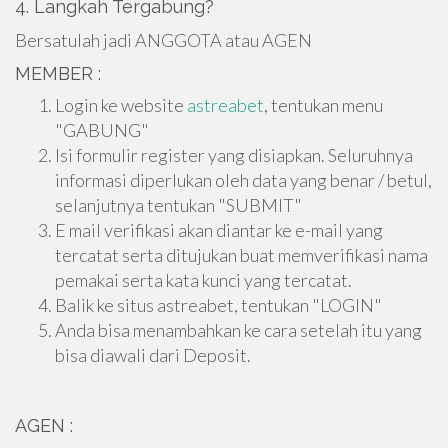
4. Langkah Tergabung?
Bersatulah jadi ANGGOTA atau AGEN
MEMBER :
Login ke website
astreabet
, tentukan menu
"GABUNG"
Isi formulir register yang disiapkan. Seluruhnya
informasi diperlukan oleh data yang benar / betul,
selanjutnya tentukan "SUBMIT"
E mail verifikasi akan diantar ke e-mail yang
tercatat serta ditujukan buat memverifikasi nama
pemakai serta kata kunci yang tercatat.
Balik ke situs astreabet, tentukan "LOGIN"
Anda bisa menambahkan ke cara setelah itu yang
bisa diawali dari Deposit.
AGEN :